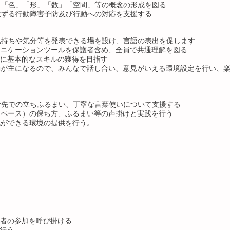
し「色」「形」「数」「空間」等の概念の形成を図る
生ずる行動障害予防及び行動への対応を支援する
気持ちや気分等を発表できる場を設け、言語の表出を促します
ュニケーションツールを保護者含め、全員で共通理解を図る
為に基本的なスキルの獲得を目指す
動が主になるので、みんなで話し合い、意見がいえる環境設定を行い、
食先での立ちふるまい、丁寧な言葉使いについて支援する
スペース）の保ち方、ふるまい等の声掛けと実践を行う
流ができる環境の提供を行う。
者の参加を呼び掛ける