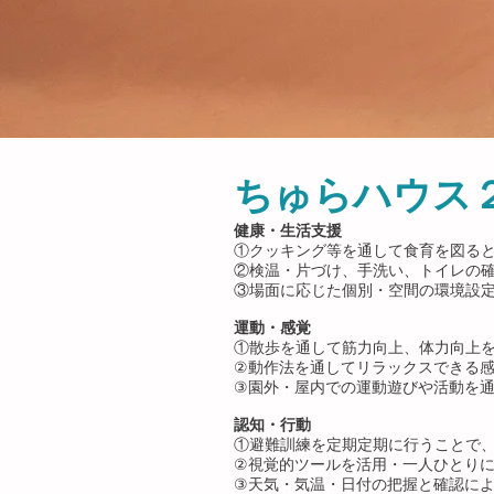
ちゅらハウス
健康・生活支援
①クッキング等を通して食育を図る
②検温・片づけ、手洗い、トイレの
③場面に応じた個別・空間の環境設
運動・感覚
①散歩を通して筋力向上、体力向上
②動作法を通してリラックスできる
③園外・屋内での運動遊びや活動を
認知・行動
①避難訓練を定期定期に行うことで
②視覚的ツールを活用・一人ひとり
③天気・気温・日付の把握と確認に