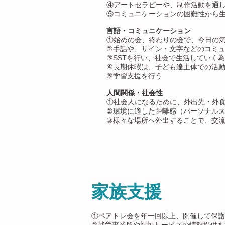
④アートセラピーや、制作活動を通
⑤コミュニケーションの困難性から
言語・コミュニケーション
①始めの会、終わりの会で、今日の
②手話や、サイン・文字などのコミ
③SSTを行い、社会で生活していく
④長期休暇は、子ども達主体での活
⑤学習支援を行う
人間関係・社会性
①社会人になるために、外出先・外
②環境に適した距離感（パーソナル
③様々な場所へ外出することで、交
家族支援
①ペアトレ会を年一回以上、開催して保護