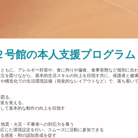
２号館の本人支援プログラム
とともに、アレルギー対策や、食に拘りや偏食、食事形態など個別に合
確立を図りながら、基本的生活スキルの向上を目指す共に、保護者と健
定や構造化での生活環境設備（視覚的なレイアウトなど）で、落ち着い
を図る。
感覚を覚える。
通して基本的な動作の向上を目指す
、地震・火災・不審者への対応力を養う
に応じた環境設定を行い、スムーズに活動に参加できる
よる感覚・和の認知形成を促す