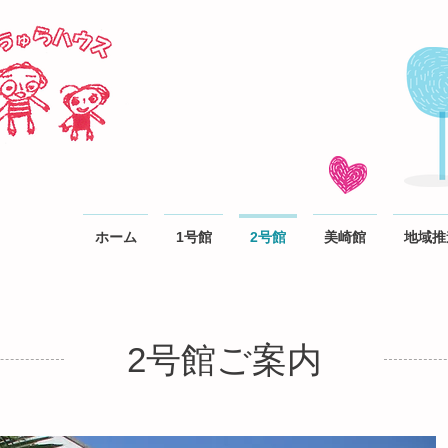
ホーム
1号館
2号館
美崎館
地域推
2号館ご案内